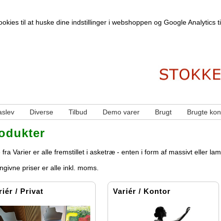
kies til at huske dine indstillinger i webshoppen og Google Analytics til 
slev
Diverse
Tilbud
Demo varer
Brugt
Brugte kon
odukter
 fra Varier er alle fremstillet i asketræ - enten i form af massivt eller la
givne priser er alle inkl. moms.
riér / Privat
Variér / Kontor