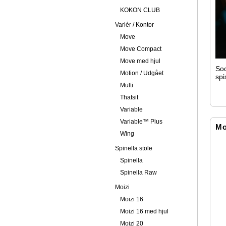
KOKON CLUB
Variér / Kontor
Move
Move Compact
Move med hjul
Soc
Motion / Udgået
spi
fri
Multi
dig
Thatsit
int
Variable
Variable™ Plus
Mo
Wing
Spinella stole
Spinella
Spinella Raw
Moizi
Moizi 16
Moizi 16 med hjul
Moizi 20