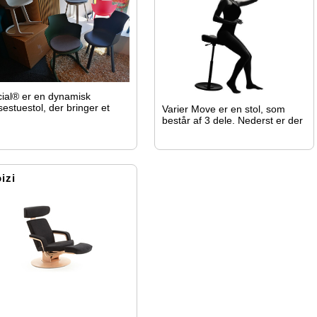
ial® er en dynamisk
sestuestol, der bringer et
Varier Move er en stol, som
sk pust til bordet ved at give
består af 3 dele. Nederst er der
 mulighed for at handle
basen, som er konisk og gør
uitivt i enhver situation.
dermed stolen bevægelig.
izi