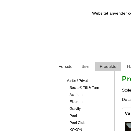
Websitet anvender coo
Forside
Børn
Produkter
Ha
Pr
Variér / Privat
Social®️ Tilt & Turn
Stole
Actulum
De an
Ekstrem
Gravity
Va
Peel
Peel Club
KOKON