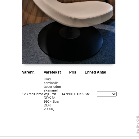
Varenr.
Varetekst
Pris
Enhed
Antal
Hvid
semianilin
læder uden
skammel.
123PeelDemo
Vejl. Pris
14.990,00
DKK
Stk.
DDK 34
990,- Spar
DDK
20000,-