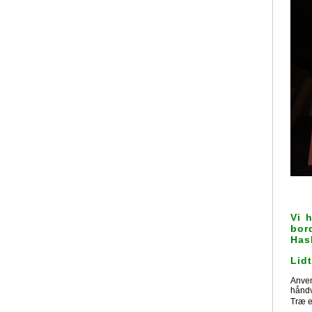
Vi 
bor
Has
Lid
Anven
håndv
Træ e