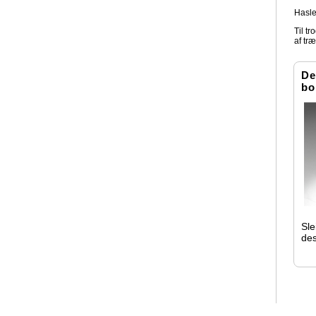
Hasle
Til t
af træ
De
bo
Sle
des
Str