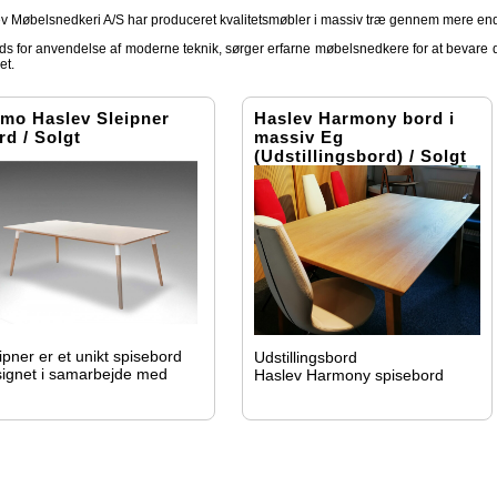
v Møbelsnedkeri A/S har produceret kvalitetsmøbler i massiv træ gennem mere end
rods for anvendelse af moderne teknik, sørger erfarne møbelsnedkere for at bevare 
et.
mo Haslev Sleipner
Haslev Harmony bord i
rd / Solgt
massiv Eg
(Udstillingsbord) / Solgt
ipner er et unikt spisebord
Udstillingsbord
ignet i samarbejde med
Haslev Harmony spisebord
and+Hvass.
Mål: 90 x 169
Voksbehandlet massivt træ
Massive ben og sarg
Tillægsplader kan tilkøbes