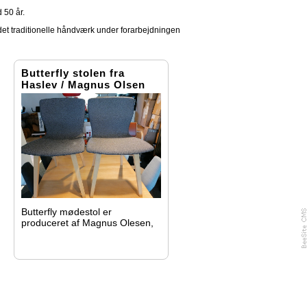
 50 år.
det traditionelle håndværk under forarbejdningen
Butterfly stolen fra
Haslev / Magnus Olsen
Butterfly mødestol er
produceret af Magnus Olesen,
som tager udgangspunkt i det
danske håndværk, høj kvalitet
og lang levetid. Materialerne er
bæredygtige naturmaterialer,
testet af Teknologisk Institut til
højeste test niveau.