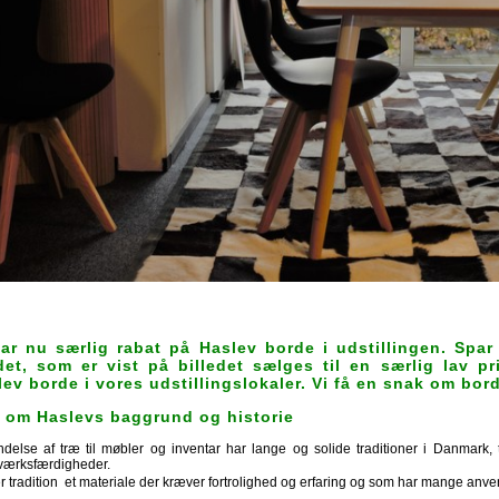
har nu særlig rabat på Haslev borde i udstillingen. Spar 
det, som er vist på billedet sælges til en særlig lav p
lev borde i vores
udstillingslokaler. Vi få en snak om bord
t om Haslevs baggrund og historie
delse af træ til møbler og inventar har lange og solide traditioner i Danmark,
ærksfærdigheder.
r tradition  et materiale der kræver fortrolighed og erfaring og som har mange anv