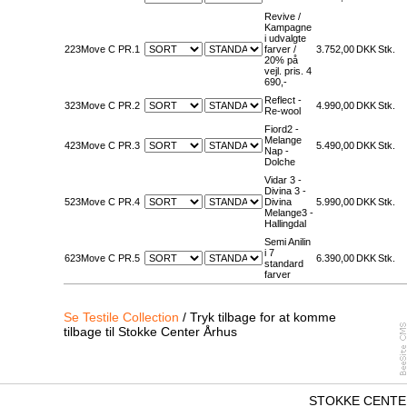
Revive /
Kampagne
i udvalgte
223Move C PR.1
farver /
3.752,00
DKK
Stk.
20% på
vejl. pris. 4
690,-
Reflect -
323Move C PR.2
4.990,00
DKK
Stk.
Re-wool
Fiord2 -
Melange
423Move C PR.3
5.490,00
DKK
Stk.
Nap -
Dolche
Vidar 3 -
Divina 3 -
523Move C PR.4
Divina
5.990,00
DKK
Stk.
Melange3 -
Hallingdal
Semi Anilin
i 7
623Move C PR.5
6.390,00
DKK
Stk.
standard
farver
Se Testile Collection
/ Tryk tilbage for at komme
tilbage til Stokke Center Århus
STOKKE CENTER 