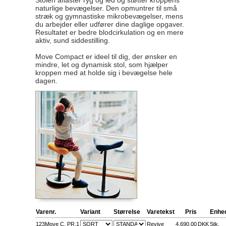
Stolen aflaster ryg og led og støtter kroppens
naturlige bevægelser. Den opmuntrer til små
stræk og gymnastiske mikrobevægelser, mens
du arbejder eller udfører dine daglige opgaver.
Resultatet er bedre blodcirkulation og en mere
aktiv, sund siddestilling.
Move Compact er ideel til dig, der ønsker en
mindre, let og dynamisk stol, som hjælper
kroppen med at holde sig i bevægelse hele
dagen.
Varenr.
Variant
Størrelse
Varetekst
Pris
Enhe
123Move C. PR.1
Revive
4.690,00
DKK
Stk.