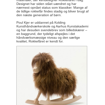
materialer, der kendetegner Rokkefåret i dag.
Designet har siden stået uændret og har
nærmest opnået status som klassiker. Mange af
de tidlige rokkefår findes stadig og bliver brugt af
den næste generation af børn.
Poul Kjer er uddannet på Kolding
Kunsthåndværkerskole og Aarhus Kunstakademi
og har desuden svendebrev som billedskærer –
en baggrund, der tydeligt afspejles i det
håndværksmæssige niveau og den særlige
kvalitet, Rokkefåret er kendt for.